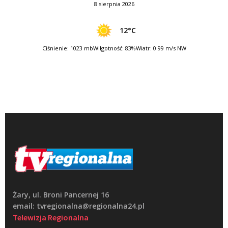
8 sierpnia 2026
12°C
Ciśnienie: 1023 mb
Wilgotność: 83%
Wiatr: 0.99 m/s NW
Żary, ul. Broni Pancernej 16
email: tvregionalna@regionalna24.pl
Telewizja Regionalna