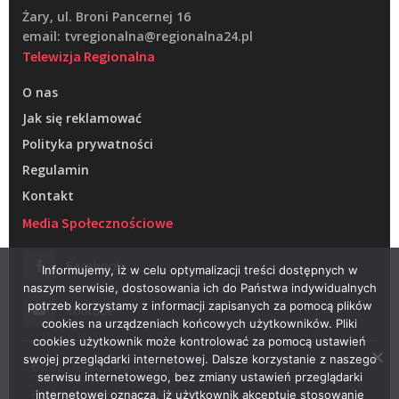
Żary, ul. Broni Pancernej 16
email: tvregionalna@regionalna24.pl
Telewizja Regionalna
O nas
Jak się reklamować
Polityka prywatności
Regulamin
Kontakt
Media Społecznościowe
Facebook
Informujemy, iż w celu optymalizacji treści dostępnych w
naszym serwisie, dostosowania ich do Państwa indywidualnych
potrzeb korzystamy z informacji zapisanych za pomocą plików
Youtube
cookies na urządzeniach końcowych użytkowników. Pliki
cookies użytkownik może kontrolować za pomocą ustawień
swojej przeglądarki internetowej. Dalsze korzystanie z naszego
© 2022 – Telewizja Regionalna w Żarach
serwisu internetowego, bez zmiany ustawień przeglądarki
Projektowanie stron WWW –
RAGACOM
internetowej oznacza, iż użytkownik akceptuje stosowanie