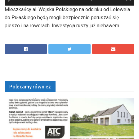
hd2880
hd2160
hd2160
hd1440
highres
hd1080
hd720
large
medium
small
tiny
Mieszkańcy al. Wojska Polskiego na odcinku od Lelewela
do Pułaskiego będą mogli bezpiecznie poruszać się
pieszo i na rowerach. Inwestycja ruszy już niebawem.
Polecamy również