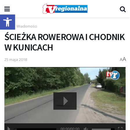
Otwórz pasek narzędzi
Start
Wiadomości
ŚCIEŻKA ROWEROWA I CHODNIK
W KUNICACH
A
25 maja 2018
A
00:00/00:00