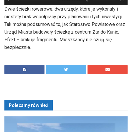
hd2880
hd2160
hd2160
hd1440
highres
hd1080
hd720
large
medium
small
tiny
Dwie ścieżki rowerowe, dwa urzędy, które je wykonały i
niestety brak współpracy przy planowaniu tych inwestycji.
Tak można podsumować to, jak Starostwo Powiatowe oraz
Urząd Miasta budowały ścieżkę z centrum Żar do Kunic.
Efekt – brakuje fragmentu. Mieszkańcy nie czują się
bezpiecznie.
Polecamy również