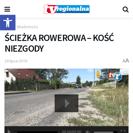
Otwórz pasek narzędzi
Start
Wiadomości
ŚCIEŻKA ROWEROWA – KOŚĆ
NIEZGODY
A
29 lipca 2019
A
00:00/00:00