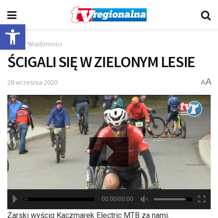
Otwórz pasek narzędzi
Start
Wiadomości
ŚCIGALI SIĘ W ZIELONYM LESIE
A
28 września 2020
A
00:00/00:00
hd2880
hd2160
hd2160
hd1440
highres
hd1080
hd720
large
medium
small
tiny
Żarski wyścig Kaczmarek Electric MTB za nami.