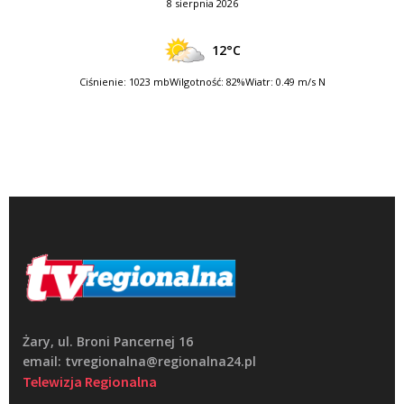
8 sierpnia 2026
12°C
Ciśnienie: 1023 mb
Wilgotność: 82%
Wiatr: 0.49 m/s N
Żary, ul. Broni Pancernej 16
email: tvregionalna@regionalna24.pl
Telewizja Regionalna