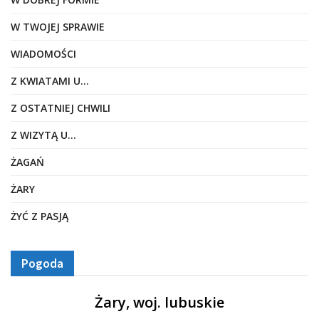
W TWOJEJ SPRAWIE
WIADOMOŚCI
Z KWIATAMI U…
Z OSTATNIEJ CHWILI
Z WIZYTĄ U…
ŻAGAŃ
ŻARY
ŻYĆ Z PASJĄ
Pogoda
Żary, woj. lubuskie