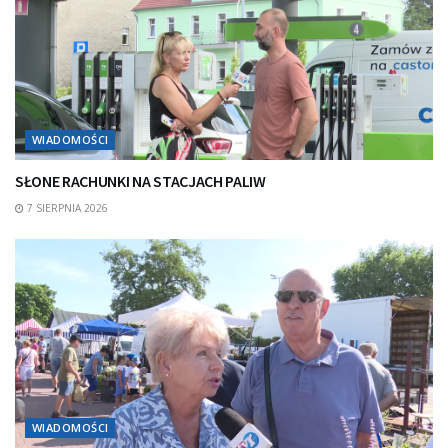
WIADOMOŚCI
SŁONE RACHUNKI NA STACJACH PALIW
7 SIERPNIA 2026
WIADOMOŚCI