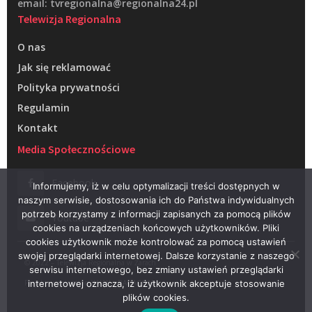
email: tvregionalna@regionalna24.pl
Telewizja Regionalna
O nas
Jak się reklamować
Polityka prywatności
Regulamin
Kontakt
Media Społecznościowe
Facebook
Informujemy, iż w celu optymalizacji treści dostępnych w
naszym serwisie, dostosowania ich do Państwa indywidualnych
potrzeb korzystamy z informacji zapisanych za pomocą plików
Youtube
cookies na urządzeniach końcowych użytkowników. Pliki
cookies użytkownik może kontrolować za pomocą ustawień
swojej przeglądarki internetowej. Dalsze korzystanie z naszego
© 2022 – Telewizja Regionalna w Żarach
serwisu internetowego, bez zmiany ustawień przeglądarki
Projektowanie stron WWW –
RAGACOM
internetowej oznacza, iż użytkownik akceptuje stosowanie
plików cookies.