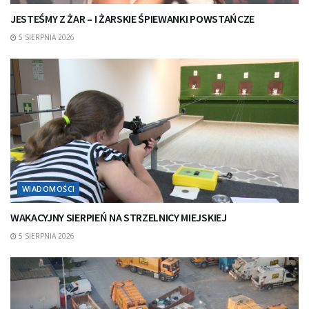
JESTEŚMY Z ŻAR – I ŻARSKIE ŚPIEWANKI POWSTAŃCZE
5 SIERPNIA 2026
WIADOMOŚCI
WAKACYJNY SIERPIEŃ NA STRZELNICY MIEJSKIEJ
5 SIERPNIA 2026