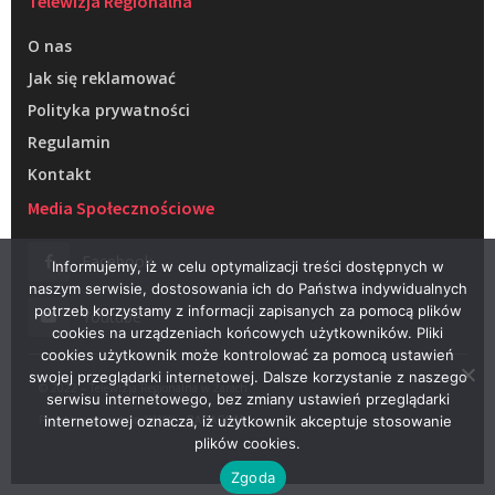
Telewizja Regionalna
O nas
Jak się reklamować
Polityka prywatności
Regulamin
Kontakt
Media Społecznościowe
Facebook
Informujemy, iż w celu optymalizacji treści dostępnych w
naszym serwisie, dostosowania ich do Państwa indywidualnych
potrzeb korzystamy z informacji zapisanych za pomocą plików
Youtube
cookies na urządzeniach końcowych użytkowników. Pliki
cookies użytkownik może kontrolować za pomocą ustawień
swojej przeglądarki internetowej. Dalsze korzystanie z naszego
© 2022 – Telewizja Regionalna w Żarach
serwisu internetowego, bez zmiany ustawień przeglądarki
Projektowanie stron WWW –
RAGACOM
internetowej oznacza, iż użytkownik akceptuje stosowanie
plików cookies.
Zgoda