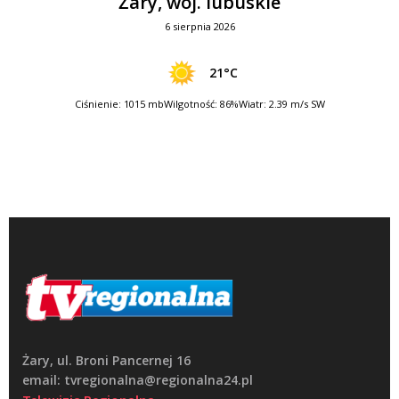
Żary, woj. lubuskie
6 sierpnia 2026
21°C
Ciśnienie: 1015 mb
Wilgotność: 86%
Wiatr: 2.39 m/s SW
Żary, ul. Broni Pancernej 16
email: tvregionalna@regionalna24.pl