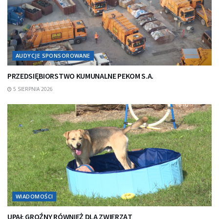
AUDYCJE SPONSOROWANE
PRZEDSIĘBIORSTWO KUMUNALNE PEKOM S.A.
5 SIERPNIA 2026
WIADOMOŚCI
UPAŁ GROŹNY RÓWNIEŻ DLA ZWIERZĄT