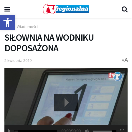
Otwórz pasek narzędzi
Start
Wiadomości
SIŁOWNIA NA WODNIKU
DOPOSAŻONA
A
2 kwietnia 2019
A
00:00/00:00