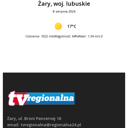
Żary, woj. lubuskie
8 sierpnia 2026
17°C
Ciśnienie: 1022 mb
Wilgotność: 64%
Wiatr: 1.34 m/s E
Żary, ul. Broni Pancernej 16
email: tvregionalna@regionalna24.pl