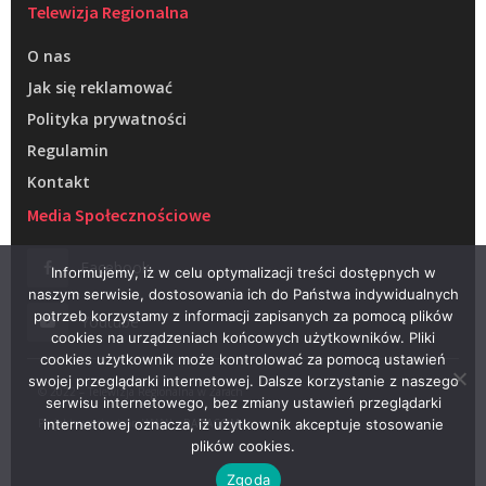
Telewizja Regionalna
O nas
Jak się reklamować
Polityka prywatności
Regulamin
Kontakt
Media Społecznościowe
Facebook
Informujemy, iż w celu optymalizacji treści dostępnych w
naszym serwisie, dostosowania ich do Państwa indywidualnych
potrzeb korzystamy z informacji zapisanych za pomocą plików
Youtube
cookies na urządzeniach końcowych użytkowników. Pliki
cookies użytkownik może kontrolować za pomocą ustawień
swojej przeglądarki internetowej. Dalsze korzystanie z naszego
© 2022 – Telewizja Regionalna w Żarach
serwisu internetowego, bez zmiany ustawień przeglądarki
Projektowanie stron WWW –
RAGACOM
internetowej oznacza, iż użytkownik akceptuje stosowanie
plików cookies.
Zgoda