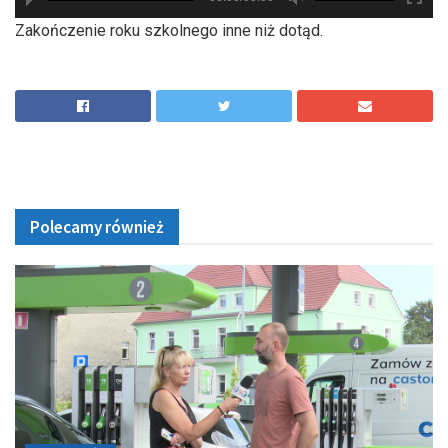
hd2880
hd2160
hd2160
hd1440
highres
hd1080
hd720
large
medium
small
tiny
Zakończenie roku szkolnego inne niż dotąd.
Polecamy również