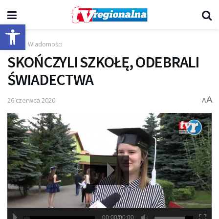
Otwórz pasek narzędzi
Start
Wiadomości
SKOŃCZYLI SZKOŁĘ, ODEBRALI
ŚWIADECTWA
A
26 czerwca 2020
A
00:00/00:00