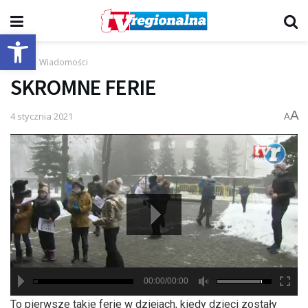
Otwórz pasek narzędzi
Start
Wiadomości
SKROMNE FERIE
A
4 stycznia 2021
A
00:00/00:00
hd2880
hd2160
hd2160
hd1440
highres
hd1080
hd720
large
medium
small
tiny
To pierwsze takie ferie w dziejach, kiedy dzieci zostały