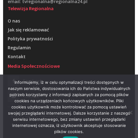
email: tvregionalna@regionalna24.pl
Telewizja Regionalna
O nas
Jak się reklamować
Polityka prywatności
Regulamin
Kontakt
Media Społecznościowe
Facebook
Informujemy, iż w celu optymalizacji treści dostępnych w
naszym serwisie, dostosowania ich do Państwa indywidualnych
potrzeb korzystamy z informacji zapisanych za pomocą plików
Youtube
cookies na urządzeniach końcowych użytkowników. Pliki
cookies użytkownik może kontrolować za pomocą ustawień
swojej przeglądarki internetowej. Dalsze korzystanie z naszego
© 2022 – Telewizja Regionalna w Żarach
serwisu internetowego, bez zmiany ustawień przeglądarki
Projektowanie stron WWW –
RAGACOM
internetowej oznacza, iż użytkownik akceptuje stosowanie
plików cookies.