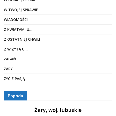
W TWOJEJ SPRAWIE
WIADOMOŚCI
Z KWIATAMI U…
Z OSTATNIEJ CHWILI
Z WIZYTĄ U…
ŻAGAŃ
ŻARY
ŻYĆ Z PASJĄ
Pogoda
Żary, woj. lubuskie