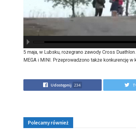
hd2880
hd2160
hd2160
hd1440
highres
hd1080
hd720
large
medium
small
tiny
5 maja, w Lubsku, rozegrano zawody Cross Duathlon
MEGA i MINI. Przeprowadzono także konkurencję w k
Udostępnij
234
T
Polecamy również