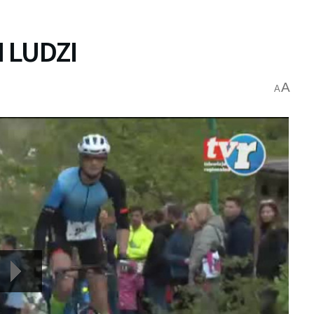
 LUDZI
A
A