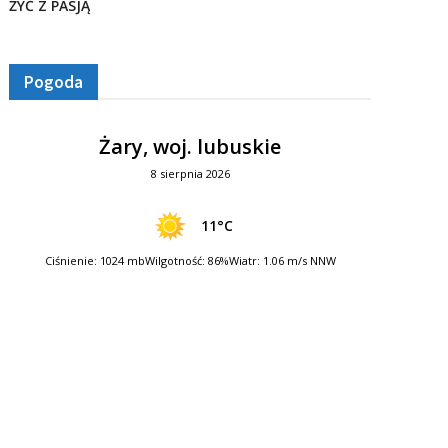
ŻYĆ Z PASJĄ
Pogoda
Żary, woj. lubuskie
8 sierpnia 2026
11°C
Ciśnienie: 1024 mb
Wilgotność: 86%
Wiatr: 1.06 m/s NNW