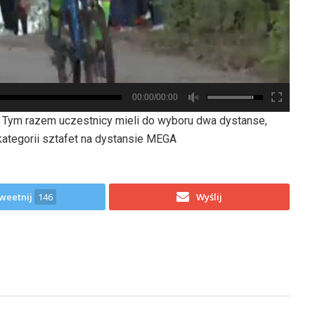
00:00/00:00
. Tym razem uczestnicy mieli do wyboru dwa dystanse,
ategorii sztafet na dystansie MEGA
weetnij
146
Wyślij