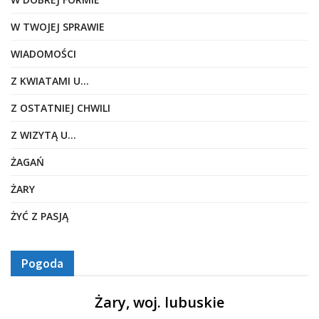
W TWOJEJ SPRAWIE
WIADOMOŚCI
Z KWIATAMI U…
Z OSTATNIEJ CHWILI
Z WIZYTĄ U…
ŻAGAŃ
ŻARY
ŻYĆ Z PASJĄ
Pogoda
Żary, woj. lubuskie