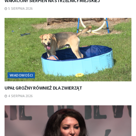
WAKACYJNY SIERPIEŃ NA STRZELNICY MIEJSKIEJ
5 SIERPNIA 2026
WIADOMOŚCI
UPAŁ GROŹNY RÓWNIEŻ DLA ZWIERZĄT
4 SIERPNIA 2026