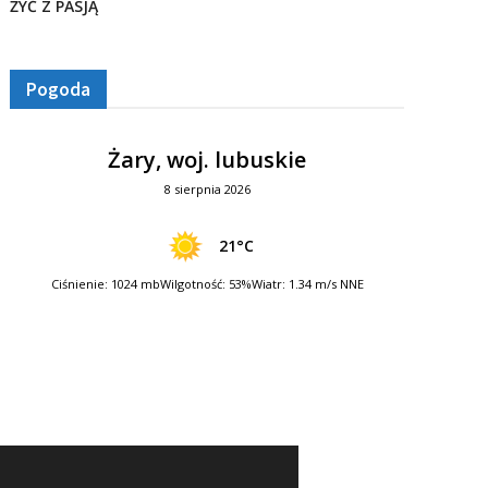
ŻYĆ Z PASJĄ
Pogoda
Żary, woj. lubuskie
8 sierpnia 2026
21°C
Ciśnienie: 1024 mb
Wilgotność: 53%
Wiatr: 1.34 m/s NNE