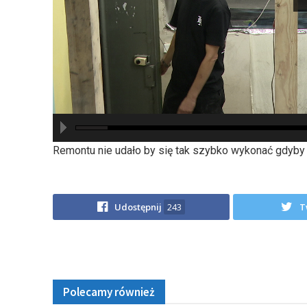
hd2880
hd2160
hd2160
hd1440
highres
hd1080
hd720
large
medium
small
tiny
Remontu nie udało by się tak szybko wykonać gdyby 
Udostępnij
243
T
Polecamy również