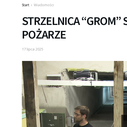
Start
Wiadomości
STRZELNICA “GROM” S
POŻARZE
17 lipca 2025