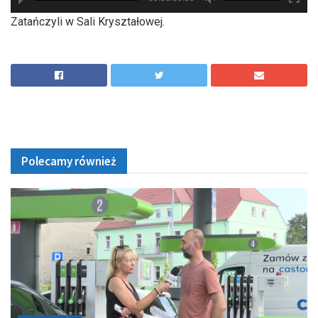
hd2880
hd2160
hd2160
hd1440
highres
hd1080
hd720
large
medium
small
tiny
Zatańczyli w Sali Kryształowej.
Polecamy również