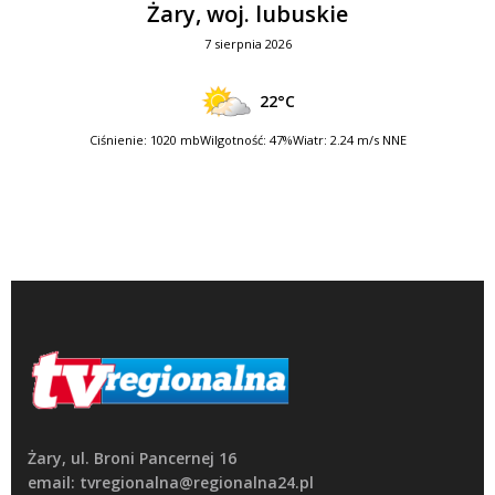
Żary, woj. lubuskie
7 sierpnia 2026
22°C
Ciśnienie: 1020 mb
Wilgotność: 47%
Wiatr: 2.24 m/s NNE
Żary, ul. Broni Pancernej 16
email: tvregionalna@regionalna24.pl