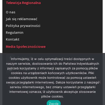
Telewizja Regionalna
O nas
Jak się reklamować
Polityka prywatności
Regulamin
Kontakt
Media Społecznościowe
Facebook
Informujemy, iż w celu optymalizacji treści dostępnych w
naszym serwisie, dostosowania ich do Państwa indywidualnych
potrzeb korzystamy z informacji zapisanych za pomocą plików
Youtube
cookies na urządzeniach końcowych użytkowników. Pliki
cookies użytkownik może kontrolować za pomocą ustawień
swojej przeglądarki internetowej. Dalsze korzystanie z naszego
© 2022 – Telewizja Regionalna w Żarach
serwisu internetowego, bez zmiany ustawień przeglądarki
Projektowanie stron WWW –
RAGACOM
internetowej oznacza, iż użytkownik akceptuje stosowanie
plików cookies.
Zgoda