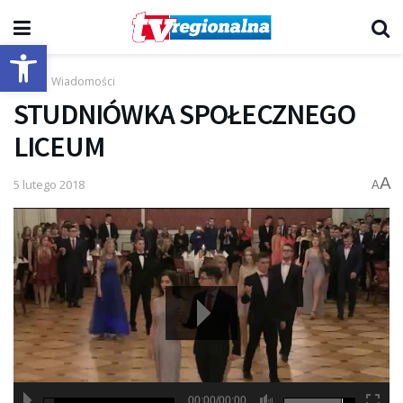
Otwórz pasek narzędzi
Start
Wiadomości
STUDNIÓWKA SPOŁECZNEGO
LICEUM
A
5 lutego 2018
A
00:00/00:00