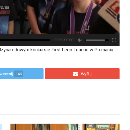
00:00/00:00
ędzynarodowym konkursie First Lego League w Poznaniu.
weetnij
146
Wyślij