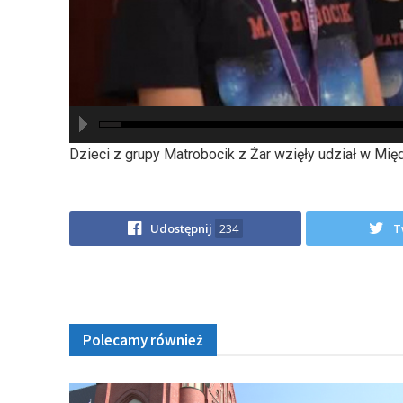
hd2880
hd2160
hd2160
hd1440
highres
hd1080
hd720
large
medium
small
tiny
Dzieci z grupy Matrobocik z Żar wzięły udział w Mi
Udostępnij
234
T
Polecamy również