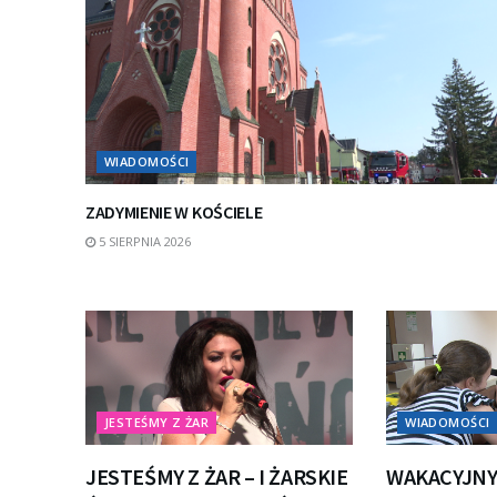
WIADOMOŚCI
ZADYMIENIE W KOŚCIELE
5 SIERPNIA 2026
JESTEŚMY Z ŻAR
WIADOMOŚCI
JESTEŚMY Z ŻAR – I ŻARSKIE
WAKACYJNY