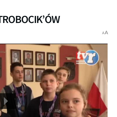
ATROBOCIK’ÓW
A
A