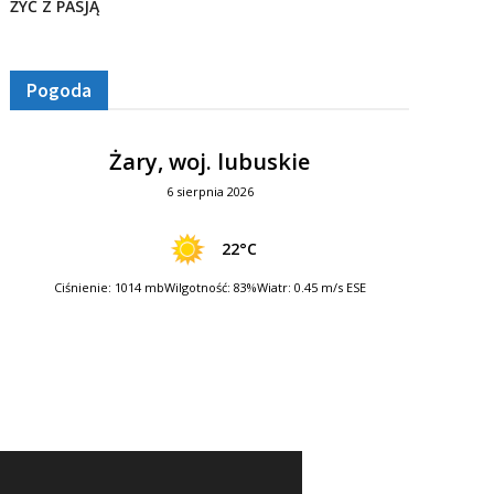
ŻYĆ Z PASJĄ
Pogoda
Żary, woj. lubuskie
6 sierpnia 2026
22°C
Ciśnienie: 1014 mb
Wilgotność: 83%
Wiatr: 0.45 m/s ESE