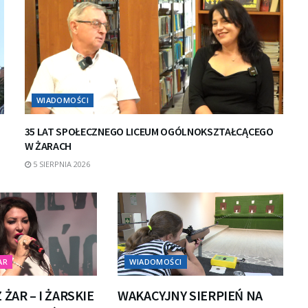
WIADOMOŚCI
35 LAT SPOŁECZNEGO LICEUM OGÓLNOKSZTAŁCĄCEGO
W ŻARACH
5 SIERPNIA 2026
AR
WIADOMOŚCI
 ŻAR – I ŻARSKIE
WAKACYJNY SIERPIEŃ NA