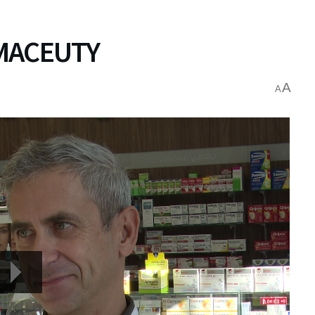
MACEUTY
A
A