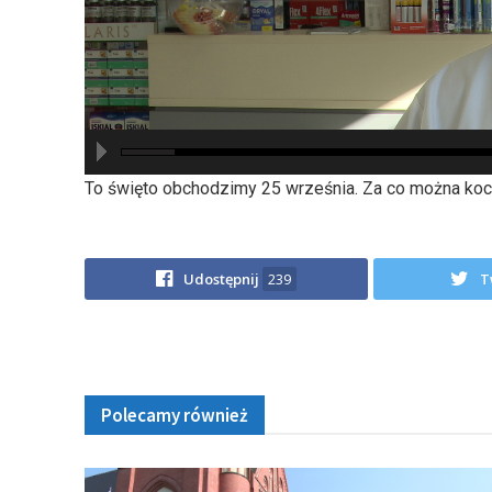
hd2880
hd2160
hd2160
hd1440
highres
hd1080
hd720
large
medium
small
tiny
To święto obchodzimy 25 września. Za co można koch
Udostępnij
239
T
Polecamy również