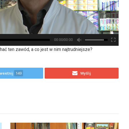
00:00/00:00
ać ten zawód, a co jest w nim najtrudniejsze?
weetnij
149
Wyślij