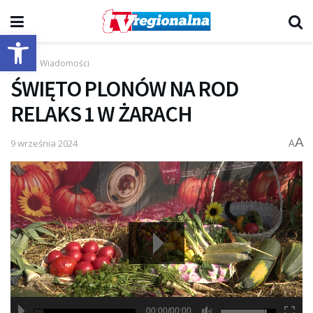
Otwórz pasek narzędzi
Start
Wiadomości
ŚWIĘTO PLONÓW NA ROD
RELAKS 1 W ŻARACH
A
9 września 2024
A
00:00/00:00