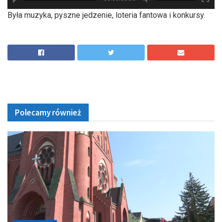
hd2880
hd2160
hd2160
hd1440
highres
hd1080
hd720
large
medium
small
tiny
Była muzyka, pyszne jedzenie, loteria fantowa i konkursy.
Polecamy również