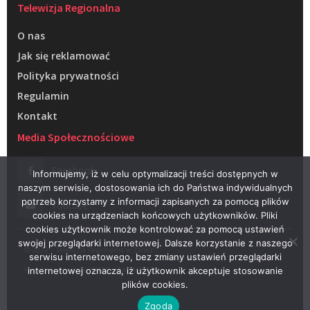
Telewizja Regionalna
O nas
Jak się reklamować
Polityka prywatności
Regulamin
Kontakt
Media Społecznościowe
Facebook
Informujemy, iż w celu optymalizacji treści dostępnych w
naszym serwisie, dostosowania ich do Państwa indywidualnych
potrzeb korzystamy z informacji zapisanych za pomocą plików
Youtube
cookies na urządzeniach końcowych użytkowników. Pliki
cookies użytkownik może kontrolować za pomocą ustawień
swojej przeglądarki internetowej. Dalsze korzystanie z naszego
© 2022 – Telewizja Regionalna w Żarach
serwisu internetowego, bez zmiany ustawień przeglądarki
Projektowanie stron WWW –
RAGACOM
internetowej oznacza, iż użytkownik akceptuje stosowanie
plików cookies.
Zgoda