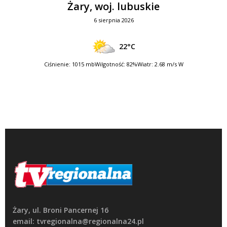
Żary, woj. lubuskie
6 sierpnia 2026
22°C
Ciśnienie: 1015 mb
Wilgotność: 82%
Wiatr: 2.68 m/s W
Żary, ul. Broni Pancernej 16
email: tvregionalna@regionalna24.pl