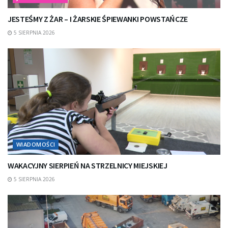
JESTEŚMY Z ŻAR – I ŻARSKIE ŚPIEWANKI POWSTAŃCZE
5 SIERPNIA 2026
WIADOMOŚCI
WAKACYJNY SIERPIEŃ NA STRZELNICY MIEJSKIEJ
5 SIERPNIA 2026