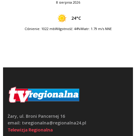
8 sierpnia 2026
24°C
Ciśnienie: 1022 mb
Wilgotność: 44%
Wiatr: 1.79 m/s NNE
Żary, ul. Broni Pancernej 16
email: tvregionalna@regionalna24.pl
Telewizja Regionalna