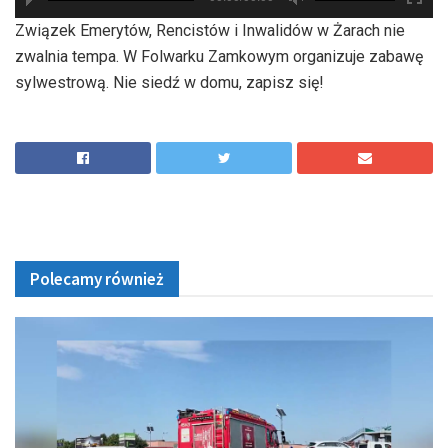
hd2880
hd2160
hd2160
hd1440
highres
hd1080
hd720
large
medium
small
tiny
Związek Emerytów, Rencistów i Inwalidów w Żarach nie
zwalnia tempa. W Folwarku Zamkowym organizuje zabawę
sylwestrową. Nie siedź w domu, zapisz się!
Polecamy również