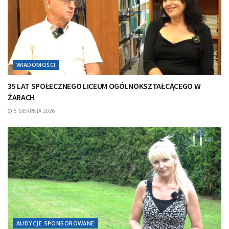
WIADOMOŚCI
35 LAT SPOŁECZNEGO LICEUM OGÓLNOKSZTAŁCĄCEGO W
ŻARACH
5 SIERPNIA 2026
AUDYCJE SPONSOROWANE