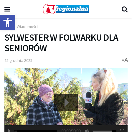
Otwórz pasek narzędzi
Start
Wiadomości
SYLWESTER W FOLWARKU DLA
SENIORÓW
A
15 grudnia 2025
A
00:00/00:00