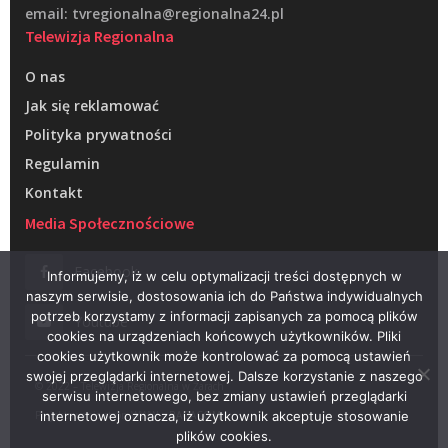
email: tvregionalna@regionalna24.pl
Telewizja Regionalna
O nas
Jak się reklamować
Polityka prywatności
Regulamin
Kontakt
Media Społecznościowe
Facebook
Informujemy, iż w celu optymalizacji treści dostępnych w
naszym serwisie, dostosowania ich do Państwa indywidualnych
potrzeb korzystamy z informacji zapisanych za pomocą plików
Youtube
cookies na urządzeniach końcowych użytkowników. Pliki
cookies użytkownik może kontrolować za pomocą ustawień
swojej przeglądarki internetowej. Dalsze korzystanie z naszego
© 2022 – Telewizja Regionalna w Żarach
serwisu internetowego, bez zmiany ustawień przeglądarki
Projektowanie stron WWW –
RAGACOM
internetowej oznacza, iż użytkownik akceptuje stosowanie
plików cookies.