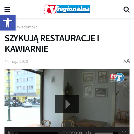
Otwórz pasek narzędzi
Start
Wiadomości
SZYKUJĄ RESTAURACJE I
KAWIARNIE
A
14 maja 2020
A
00:00/00:00