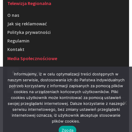
Telewizja Regionalna
O nas
Jak się reklamować
Polityka prywatności
Regulamin
Kontakt
Media Społecznościowe
Facebook
Informujemy, iż w celu optymalizacji treści dostępnych w
naszym serwisie, dostosowania ich do Państwa indywidualnych
potrzeb korzystamy z informacji zapisanych za pomocą plików
Youtube
cookies na urządzeniach końcowych użytkowników. Pliki
cookies użytkownik może kontrolować za pomocą ustawień
swojej przeglądarki internetowej. Dalsze korzystanie z naszego
© 2022 – Telewizja Regionalna w Żarach
serwisu internetowego, bez zmiany ustawień przeglądarki
Projektowanie stron WWW –
RAGACOM
internetowej oznacza, iż użytkownik akceptuje stosowanie
plików cookies.
Zgoda