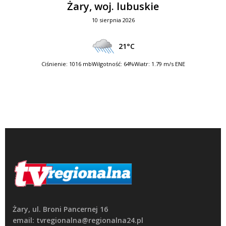
Żary, woj. lubuskie
10 sierpnia 2026
21°C
Ciśnienie: 1016 mb
Wilgotność: 64%
Wiatr: 1.79 m/s ENE
Żary, ul. Broni Pancernej 16
email: tvregionalna@regionalna24.pl