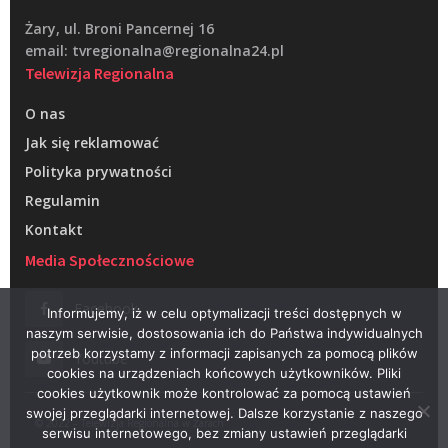
Żary, ul. Broni Pancernej 16
email: tvregionalna@regionalna24.pl
Telewizja Regionalna
O nas
Jak się reklamować
Polityka prywatności
Regulamin
Kontakt
Media Społecznościowe
Facebook
Informujemy, iż w celu optymalizacji treści dostępnych w
naszym serwisie, dostosowania ich do Państwa indywidualnych
potrzeb korzystamy z informacji zapisanych za pomocą plików
Youtube
cookies na urządzeniach końcowych użytkowników. Pliki
cookies użytkownik może kontrolować za pomocą ustawień
swojej przeglądarki internetowej. Dalsze korzystanie z naszego
© 2022 – Telewizja Regionalna w Żarach
serwisu internetowego, bez zmiany ustawień przeglądarki