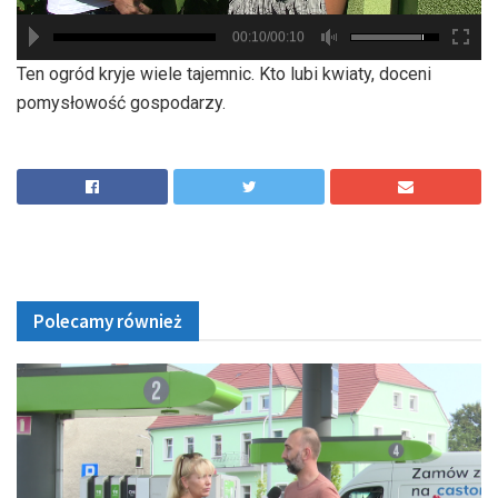
00:10/00:10
hd2880
hd2160
hd2160
hd1440
highres
hd1080
hd720
large
medium
small
tiny
Ten ogród kryje wiele tajemnic. Kto lubi kwiaty, doceni
pomysłowość gospodarzy.
Polecamy również