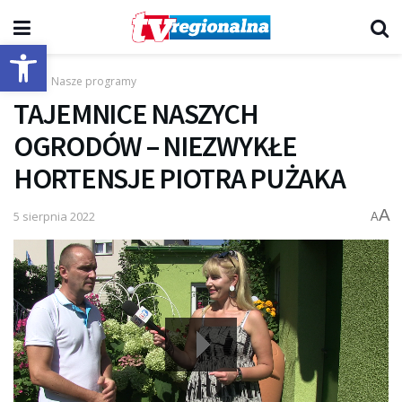
Otwórz pasek narzędzi
Start
Nasze programy
TAJEMNICE NASZYCH
OGRODÓW – NIEZWYKŁE
HORTENSJE PIOTRA PUŻAKA
A
5 sierpnia 2022
A