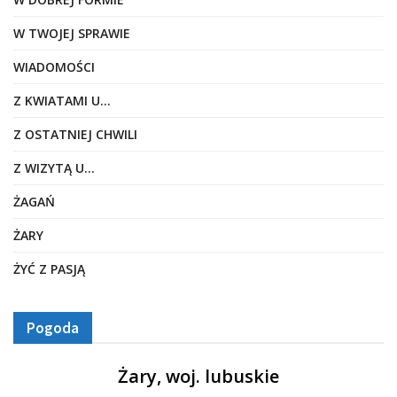
W TWOJEJ SPRAWIE
WIADOMOŚCI
Z KWIATAMI U…
Z OSTATNIEJ CHWILI
Z WIZYTĄ U…
ŻAGAŃ
ŻARY
ŻYĆ Z PASJĄ
Pogoda
Żary, woj. lubuskie