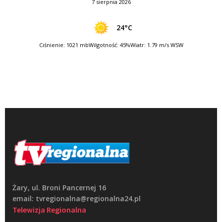
7 sierpnia 2026
24°C
Ciśnienie: 1021 mb
Wilgotność: 45%
Wiatr: 1.79 m/s WSW
Żary, ul. Broni Pancernej 16
email: tvregionalna@regionalna24.pl
Telewizja Regionalna