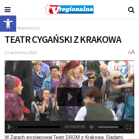
Otwórz pasek narzędzi
Start
Wiadomości
TEATR CYGAŃSKI Z KRAKOWA
A
21 września 2020
A
00:00/00:00
hd2880
hd2160
hd2160
hd1440
highres
hd1080
hd720
large
medium
small
tiny
W Żarach występował Teatr DROM z Krakowa. Śladami