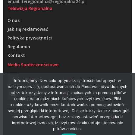
email: tvregionalna@regionalna24.pl
Telewizja Regionalna
O nas
Jak się reklamować
Polityka prywatności
Regulamin
Kontakt
Media Społecznościowe
Facebook
Informujemy, iż w celu optymalizacji treści dostępnych w
naszym serwisie, dostosowania ich do Państwa indywidualnych
potrzeb korzystamy z informacji zapisanych za pomocą plików
Youtube
cookies na urządzeniach końcowych użytkowników. Pliki
cookies użytkownik może kontrolować za pomocą ustawień
swojej przeglądarki internetowej. Dalsze korzystanie z naszego
© 2022 – Telewizja Regionalna w Żarach
serwisu internetowego, bez zmiany ustawień przeglądarki
Projektowanie stron WWW –
RAGACOM
internetowej oznacza, iż użytkownik akceptuje stosowanie
plików cookies.