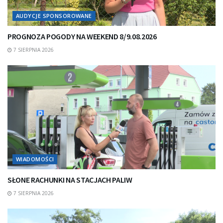
AUDYCJE SPONSOROWANE
PROGNOZA POGODY NA WEEKEND 8/9.08.2026
7 SIERPNIA 2026
WIADOMOŚCI
SŁONE RACHUNKI NA STACJACH PALIW
7 SIERPNIA 2026