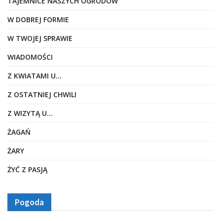
TAJEMNICE NASZYCH OGRODÓW
W DOBREJ FORMIE
W TWOJEJ SPRAWIE
WIADOMOŚCI
Z KWIATAMI U…
Z OSTATNIEJ CHWILI
Z WIZYTĄ U…
ŻAGAŃ
ŻARY
ŻYĆ Z PASJĄ
Pogoda