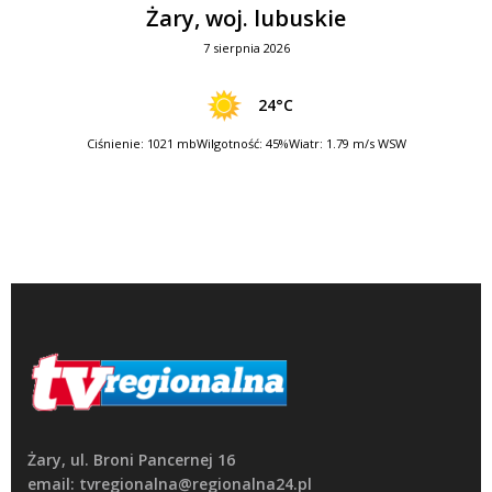
Żary, woj. lubuskie
7 sierpnia 2026
24°C
Ciśnienie: 1021 mb
Wilgotność: 45%
Wiatr: 1.79 m/s WSW
Żary, ul. Broni Pancernej 16
email: tvregionalna@regionalna24.pl