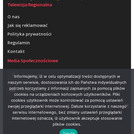
Telewizja Regionalna
O nas
Jak się reklamować
Polityka prywatności
Regulamin
Kontakt
Media Społecznościowe
Facebook
Informujemy, iż w celu optymalizacji treści dostępnych w
naszym serwisie, dostosowania ich do Państwa indywidualnych
potrzeb korzystamy z informacji zapisanych za pomocą plików
Youtube
cookies na urządzeniach końcowych użytkowników. Pliki
cookies użytkownik może kontrolować za pomocą ustawień
swojej przeglądarki internetowej. Dalsze korzystanie z naszego
© 2022 – Telewizja Regionalna w Żarach
serwisu internetowego, bez zmiany ustawień przeglądarki
Projektowanie stron WWW –
RAGACOM
internetowej oznacza, iż użytkownik akceptuje stosowanie
plików cookies.
Zgoda