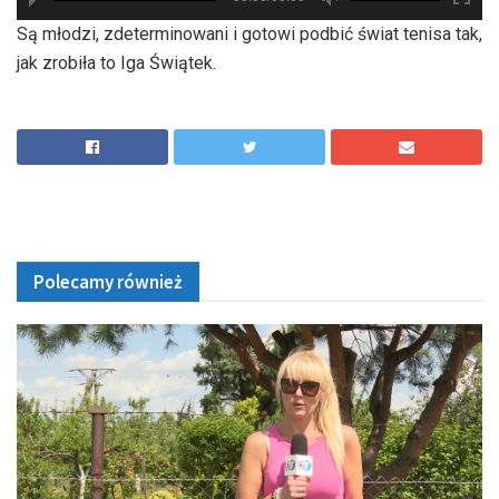
hd2880
hd2160
hd2160
hd1440
highres
hd1080
hd720
large
medium
small
tiny
Są młodzi, zdeterminowani i gotowi podbić świat tenisa tak,
jak zrobiła to Iga Świątek.
Polecamy również