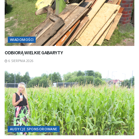
WIADOMOŚCI
ODBIORĄ WIELKIE GABARYTY
6 SIERPNIA 2026
AUDYCJE SPONSOROWANE