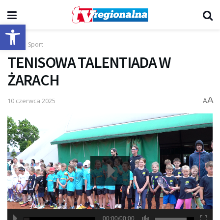
Otwórz pasek narzędzi
Start
Sport
TENISOWA TALENTIADA W
ŻARACH
A
10 czerwca 2025
A
00:00/00:00