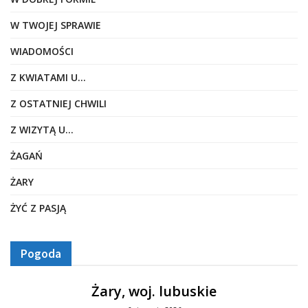
W TWOJEJ SPRAWIE
WIADOMOŚCI
Z KWIATAMI U…
Z OSTATNIEJ CHWILI
Z WIZYTĄ U…
ŻAGAŃ
ŻARY
ŻYĆ Z PASJĄ
Pogoda
Żary, woj. lubuskie