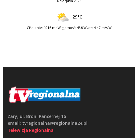
6 sierpnia 2026
29°C
Ciśnienie: 1016 mb
Wilgotność: 48%
Wiatr: 4.47 m/s W
Żary, ul. Broni Pancernej 16
email: tvregionalna@regionalna24.pl
Telewizja Regionalna