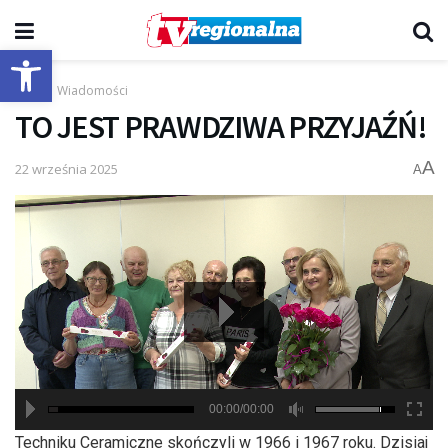
Otwórz pasek narzędzi
Start
Wiadomości
TO JEST PRAWDZIWA PRZYJAŹŃ!
A
22 września 2025
A
00:00/00:00
hd2880
hd2160
hd2160
hd1440
highres
hd1080
hd720
large
medium
small
tiny
Techniku Ceramiczne skończyli w 1966 i 1967 roku. Dzisiaj