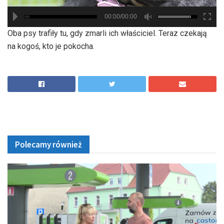
00:00/00:00
hd2880
hd2160
hd2160
hd1440
highres
hd1080
hd720
large
medium
small
tiny
Oba psy trafiły tu, gdy zmarli ich właściciel. Teraz czekają
na kogoś, kto je pokocha.
Polecamy również