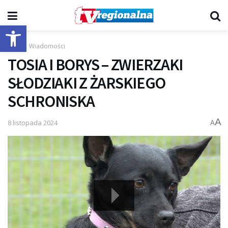
Otwórz pasek narzędzi
Start
Wiadomości
TOSIA I BORYS – ZWIERZAKI
SŁODZIAKI Z ŻARSKIEGO
SCHRONISKA
A
8 listopada 2024
A