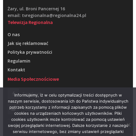
Żary, ul. Broni Pancernej 16
email: tvregionalna@regionalna24.pl
Telewizja Regionalna
O nas
Jak się reklamować
Polityka prywatności
Regulamin
Kontakt
Media Społecznościowe
Facebook
Informujemy, iż w celu optymalizacji treści dostępnych w
naszym serwisie, dostosowania ich do Państwa indywidualnych
potrzeb korzystamy z informacji zapisanych za pomocą plików
Youtube
cookies na urządzeniach końcowych użytkowników. Pliki
cookies użytkownik może kontrolować za pomocą ustawień
swojej przeglądarki internetowej. Dalsze korzystanie z naszego
© 2022 – Telewizja Regionalna w Żarach
serwisu internetowego, bez zmiany ustawień przeglądarki