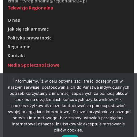
email: tvregionalna@regionalna24.pl
Telewizja Regionalna
O nas
Jak się reklamować
Polityka prywatności
Regulamin
Kontakt
Media Społecznościowe
Facebook
Informujemy, iż w celu optymalizacji treści dostępnych w
naszym serwisie, dostosowania ich do Państwa indywidualnych
potrzeb korzystamy z informacji zapisanych za pomocą plików
Youtube
cookies na urządzeniach końcowych użytkowników. Pliki
cookies użytkownik może kontrolować za pomocą ustawień
swojej przeglądarki internetowej. Dalsze korzystanie z naszego
© 2022 – Telewizja Regionalna w Żarach
serwisu internetowego, bez zmiany ustawień przeglądarki
Projektowanie stron WWW –
RAGACOM
internetowej oznacza, iż użytkownik akceptuje stosowanie
plików cookies.