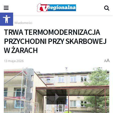
Otwórz pasek narzędzi
Start
Wiadomości
TRWA TERMOMODERNIZACJA
PRZYCHODNI PRZY SKARBOWEJ
W ŻARACH
A
13 maja 2026
A