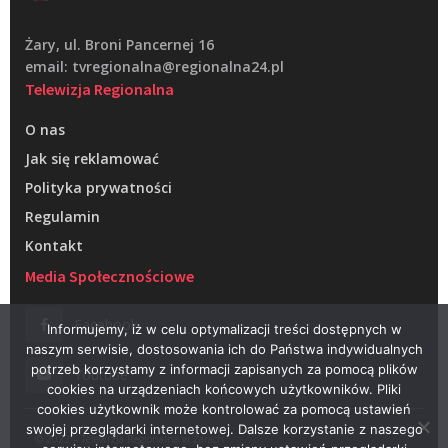
Żary, ul. Broni Pancernej 16
email: tvregionalna@regionalna24.pl
Telewizja Regionalna
O nas
Jak się reklamować
Polityka prywatności
Regulamin
Kontakt
Media Społecznościowe
Facebook
Informujemy, iż w celu optymalizacji treści dostępnych w
naszym serwisie, dostosowania ich do Państwa indywidualnych
potrzeb korzystamy z informacji zapisanych za pomocą plików
Youtube
cookies na urządzeniach końcowych użytkowników. Pliki
cookies użytkownik może kontrolować za pomocą ustawień
swojej przeglądarki internetowej. Dalsze korzystanie z naszego
© 2022 – Telewizja Regionalna w Żarach