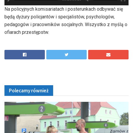
hd2880
hd2160
hd2160
hd1440
highres
hd1080
hd720
large
medium
small
tiny
Na policyjnych komisariatach i posterunkach odbywać się
będą dyżury policjantów i specjalistów, psychologów,
pedagogów i pracowników socjalnych. Wszystko z myślą o
ofiarach przestępstw.
Polecamy również