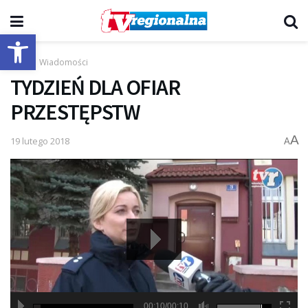
Otwórz pasek narzędzi
Start
Wiadomości
TYDZIEŃ DLA OFIAR
PRZESTĘPSTW
A
19 lutego 2018
A
00:10/00:10