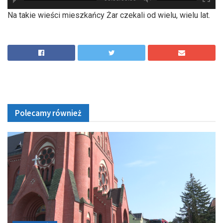
hd2880
hd2160
hd2160
hd1440
highres
hd1080
hd720
large
medium
small
tiny
Na takie wieści mieszkańcy Żar czekali od wielu, wielu lat.
Polecamy również