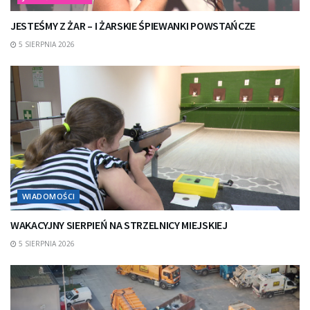
JESTEŚMY Z ŻAR – I ŻARSKIE ŚPIEWANKI POWSTAŃCZE
5 SIERPNIA 2026
WIADOMOŚCI
WAKACYJNY SIERPIEŃ NA STRZELNICY MIEJSKIEJ
5 SIERPNIA 2026