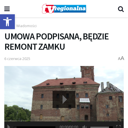
Otwórz pasek narzędzi
Start
Wiadomości
UMOWA PODPISANA, BĘDZIE
REMONT ZAMKU
A
6 czerwca 2025
A
00:00/00:00