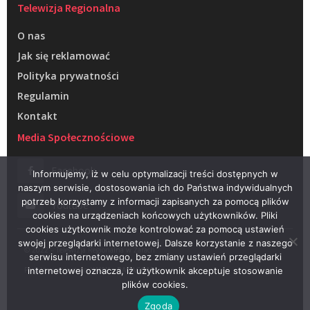
Telewizja Regionalna
O nas
Jak się reklamować
Polityka prywatności
Regulamin
Kontakt
Media Społecznościowe
Facebook
Informujemy, iż w celu optymalizacji treści dostępnych w
naszym serwisie, dostosowania ich do Państwa indywidualnych
potrzeb korzystamy z informacji zapisanych za pomocą plików
Youtube
cookies na urządzeniach końcowych użytkowników. Pliki
cookies użytkownik może kontrolować za pomocą ustawień
swojej przeglądarki internetowej. Dalsze korzystanie z naszego
© 2022 – Telewizja Regionalna w Żarach
serwisu internetowego, bez zmiany ustawień przeglądarki
Projektowanie stron WWW –
RAGACOM
internetowej oznacza, iż użytkownik akceptuje stosowanie
plików cookies.
Zgoda