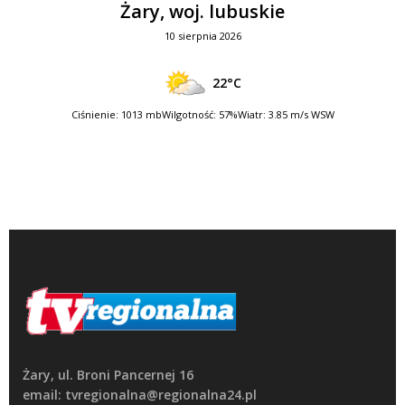
Żary, woj. lubuskie
10 sierpnia 2026
22°C
Ciśnienie: 1013 mb
Wilgotność: 57%
Wiatr: 3.85 m/s WSW
Żary, ul. Broni Pancernej 16
email: tvregionalna@regionalna24.pl