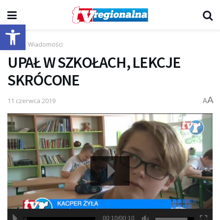
Otwórz pasek narzędzi
Start
Wiadomości
UPAŁ W SZKOŁACH, LEKCJE
SKRÓCONE
A
11 czerwca 2019
A
00:10/00:10