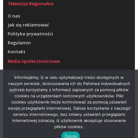
Telewizja Regionalna
O nas
Jak się reklamować
Polityka prywatności
Regulamin
Kontakt
Media Społecznościowe
Facebook
Informujemy, iż w celu optymalizacji treści dostępnych w
naszym serwisie, dostosowania ich do Państwa indywidualnych
potrzeb korzystamy z informacji zapisanych za pomocą plików
Youtube
cookies na urządzeniach końcowych użytkowników. Pliki
cookies użytkownik może kontrolować za pomocą ustawień
swojej przeglądarki internetowej. Dalsze korzystanie z naszego
© 2022 – Telewizja Regionalna w Żarach
serwisu internetowego, bez zmiany ustawień przeglądarki
Projektowanie stron WWW –
RAGACOM
internetowej oznacza, iż użytkownik akceptuje stosowanie
plików cookies.
Zgoda