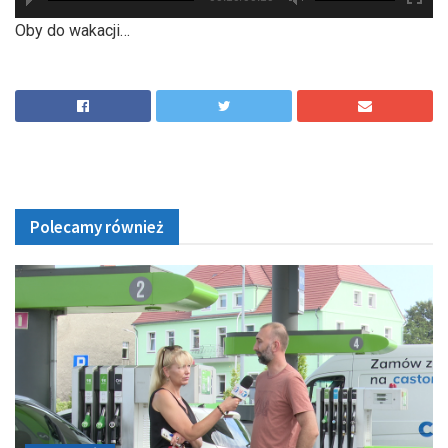
hd2880
hd2160
hd2160
hd1440
highres
hd1080
hd720
large
medium
small
tiny
Oby do wakacji…
Polecamy również