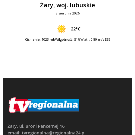
Żary, woj. lubuskie
8 sierpnia 2026
22°C
Ciśnienie: 1023 mb
Wilgotność: 51%
Wiatr: 0.89 m/s ESE
Żary, ul. Broni Pancernej 16
email: tvregionalna@regionalna24.pl