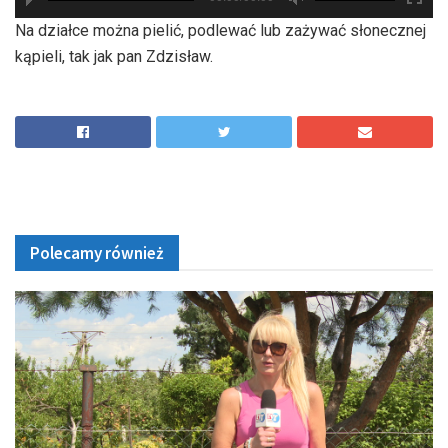
hd2880
hd2160
hd2160
hd1440
highres
hd1080
hd720
large
medium
small
tiny
Na działce można pielić, podlewać lub zażywać słonecznej
kąpieli, tak jak pan Zdzisław.
Polecamy również