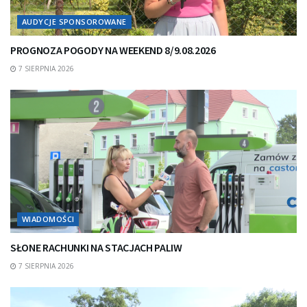
AUDYCJE SPONSOROWANE
PROGNOZA POGODY NA WEEKEND 8/9.08.2026
7 SIERPNIA 2026
WIADOMOŚCI
SŁONE RACHUNKI NA STACJACH PALIW
7 SIERPNIA 2026