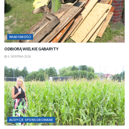
WIADOMOŚCI
ODBIORĄ WIELKIE GABARYTY
6 SIERPNIA 2026
AUDYCJE SPONSOROWANE