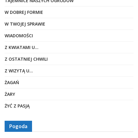
TAJEMNICE NASZYCH OGRODÓW
W DOBREJ FORMIE
W TWOJEJ SPRAWIE
WIADOMOŚCI
Z KWIATAMI U…
Z OSTATNIEJ CHWILI
Z WIZYTĄ U…
ŻAGAŃ
ŻARY
ŻYĆ Z PASJĄ
Pogoda