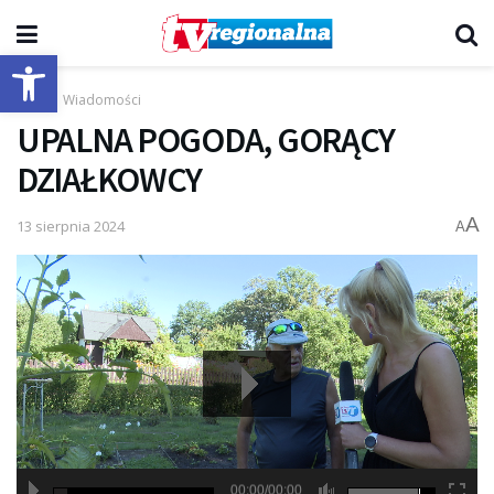
Otwórz pasek narzędzi
Start
Wiadomości
UPALNA POGODA, GORĄCY
DZIAŁKOWCY
A
13 sierpnia 2024
A
00:00/00:00