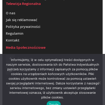
Telewizja Regionalna
O nas
Jak się reklamować
Polityka prywatności
Regulamin
Kontakt
Media Społecznościowe
Facebook
Informujemy, iż w celu optymalizacji treści dostępnych w
naszym serwisie, dostosowania ich do Państwa indywidualnych
potrzeb korzystamy z informacji zapisanych za pomocą plików
Youtube
cookies na urządzeniach końcowych użytkowników. Pliki
cookies użytkownik może kontrolować za pomocą ustawień
swojej przeglądarki internetowej. Dalsze korzystanie z naszego
© 2022 – Telewizja Regionalna w Żarach
serwisu internetowego, bez zmiany ustawień przeglądarki
Projektowanie stron WWW –
RAGACOM
internetowej oznacza, iż użytkownik akceptuje stosowanie
plików cookies.
Zgoda