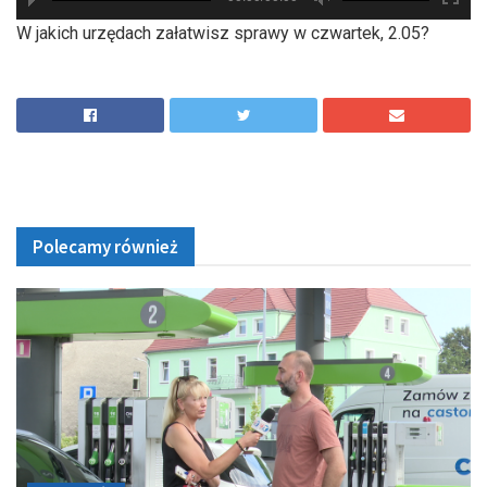
hd2880
hd2160
hd2160
hd1440
highres
hd1080
hd720
large
medium
small
tiny
W jakich urzędach załatwisz sprawy w czwartek, 2.05?
Polecamy również