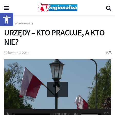
Otwórz pasek narzędzi
Start
Wiadomości
URZĘDY – KTO PRACUJE, A KTO
NIE?
A
30 kwietnia 2024
A
00:00/00:00