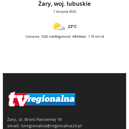
Żary, woj. lubuskie
7 sierpnia 2026
23°C
Ciśnienie: 1020 mb
Wilgotność: 44%
Wiatr: 1.79 m/s N
Żary, ul. Broni Pancernej 16
email: tvregionalna@regionalna24.pl