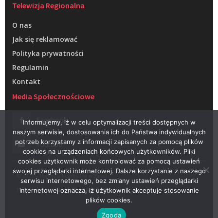
Telewizja Regionalna
O nas
Jak się reklamować
Polityka prywatności
Regulamin
Kontakt
Media Społecznościowe
Facebook
Informujemy, iż w celu optymalizacji treści dostępnych w
naszym serwisie, dostosowania ich do Państwa indywidualnych
potrzeb korzystamy z informacji zapisanych za pomocą plików
Youtube
cookies na urządzeniach końcowych użytkowników. Pliki
cookies użytkownik może kontrolować za pomocą ustawień
swojej przeglądarki internetowej. Dalsze korzystanie z naszego
© 2022 – Telewizja Regionalna w Żarach
serwisu internetowego, bez zmiany ustawień przeglądarki
Projektowanie stron WWW –
RAGACOM
internetowej oznacza, iż użytkownik akceptuje stosowanie
plików cookies.
Zgoda