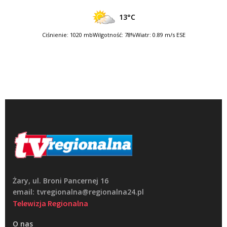
13°C
Ciśnienie: 1020 mb
Wilgotność: 78%
Wiatr: 0.89 m/s ESE
Żary, ul. Broni Pancernej 16
email: tvregionalna@regionalna24.pl
Telewizja Regionalna
O nas