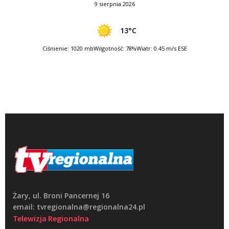
9 sierpnia 2026
13°C
Ciśnienie: 1020 mb
Wilgotność: 78%
Wiatr: 0.45 m/s ESE
Żary, ul. Broni Pancernej 16
email: tvregionalna@regionalna24.pl
Telewizja Regionalna