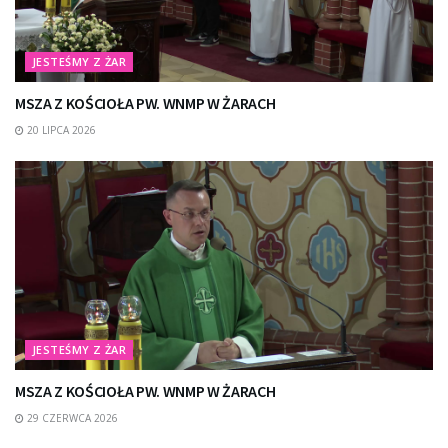
JESTEŚMY Z ŻAR
MSZA Z KOŚCIOŁA PW. WNMP W ŻARACH
20 LIPCA 2026
JESTEŚMY Z ŻAR
MSZA Z KOŚCIOŁA PW. WNMP W ŻARACH
29 CZERWCA 2026