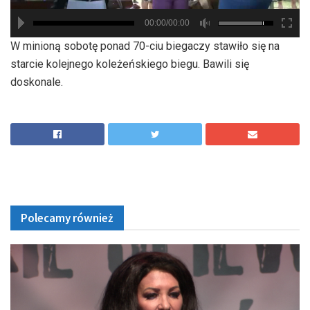
00:00/00:00
hd2880
hd2160
hd2160
hd1440
highres
hd1080
hd720
large
medium
small
tiny
W minioną sobotę ponad 70-ciu biegaczy stawiło się na
starcie kolejnego koleżeńskiego biegu. Bawili się
doskonale.
Polecamy również