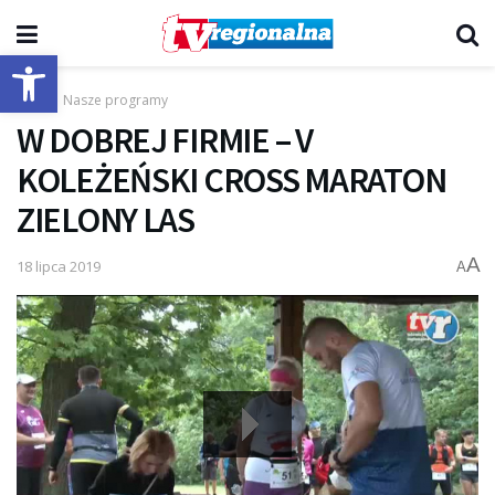
Otwórz pasek narzędzi
Start
Nasze programy
W DOBREJ FIRMIE – V
KOLEŻEŃSKI CROSS MARATON
ZIELONY LAS
A
18 lipca 2019
A