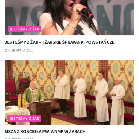
JESTEŚMY Z ŻAR
JESTEŚMY Z ŻAR – I ŻARSKIE ŚPIEWANKI POWSTAŃCZE
5 SIERPNIA 2026
JESTEŚMY Z ŻAR
MSZA Z KOŚCIOŁA PW. WNMP W ŻARACH