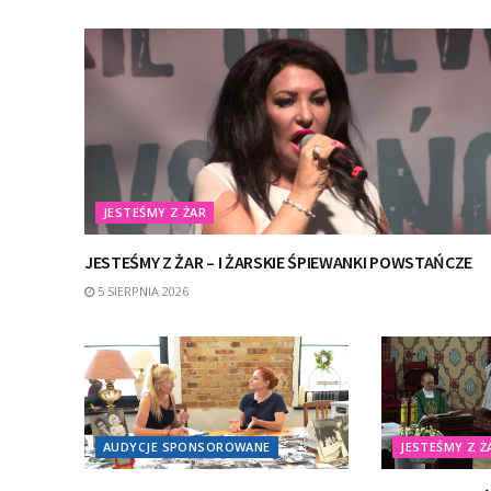
JESTEŚMY Z ŻAR
JESTEŚMY Z ŻAR – I ŻARSKIE ŚPIEWANKI POWSTAŃCZE
5 SIERPNIA 2026
AUDYCJE SPONSOROWANE
JESTEŚMY Z Ż