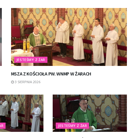
JESTEŚMY Z ŻAR
MSZA Z KOŚCIOŁA PW. WNMP W ŻARACH
3 SIERPNIA 2026
AR
JESTEŚMY Z ŻAR