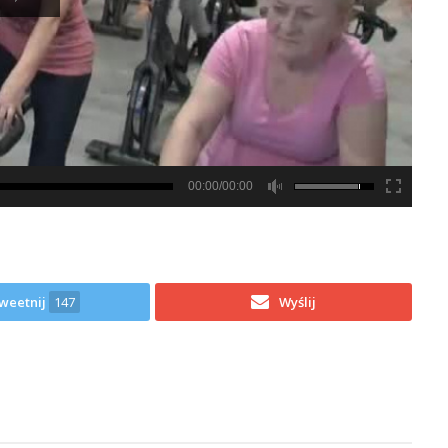
00:00/00:00
weetnij
147
Wyślij