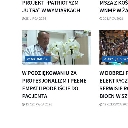
PROJEKT “PATRIOTYZM
MSZA Z KOŚ
JUTRA” W WYMIARKACH
WNMP W Ż
28 LIPCA 2026
20 LIPCA 2026
WIADOMOŚCI
AUDYCJE SP
W PODZIĘKOWANIU ZA
W DOBREJ 
PROFESJONALIZM I PEŁNE
ELEKTRYCZN
EMPATII PODEJŚCIE DO
SERWISIE 
PACJENTA
BIOEN W S
15 CZERWCA 2026
12 CZERWCA 202