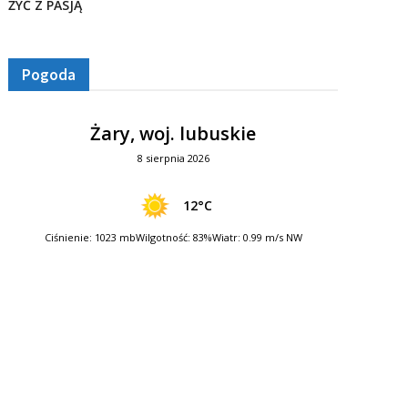
ŻYĆ Z PASJĄ
Pogoda
Żary, woj. lubuskie
8 sierpnia 2026
12°C
Ciśnienie: 1023 mb
Wilgotność: 83%
Wiatr: 0.99 m/s NW