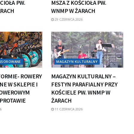
CIOŁA PW.
MSZA Z KOŚCIOŁA PW.
ARACH
WNMP W ŻARACH
29 CZERWCA 2026
ONSOROWANE
MAGAZYN KULTURALNY
FORMIE- ROWERY
MAGAZYN KULTURALNY –
E W SKLEPIE I
FESTYN PARAFIALNY PRZY
ROWEROWYM
KOŚCIELE PW. WNMP W
ZPROTAWIE
ŻARACH
6
11 CZERWCA 2026