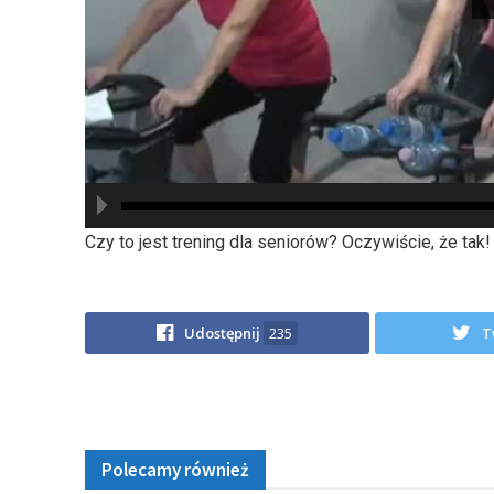
hd2880
hd2160
hd2160
hd1440
highres
hd1080
hd720
large
medium
small
tiny
Czy to jest trening dla seniorów? Oczywiście, że tak!
Udostępnij
235
T
Polecamy również