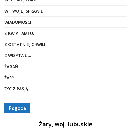
W TWOJEJ SPRAWIE
WIADOMOŚCI
Z KWIATAMI U…
Z OSTATNIEJ CHWILI
Z WIZYTĄ U…
ŻAGAŃ
ŻARY
ŻYĆ Z PASJĄ
Pogoda
Żary, woj. lubuskie