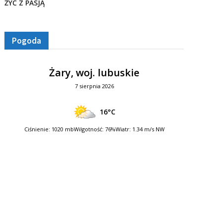
ŻYĆ Z PASJĄ
Pogoda
Żary, woj. lubuskie
7 sierpnia 2026
16°C
Ciśnienie: 1020 mb
Wilgotność: 76%
Wiatr: 1.34 m/s NW