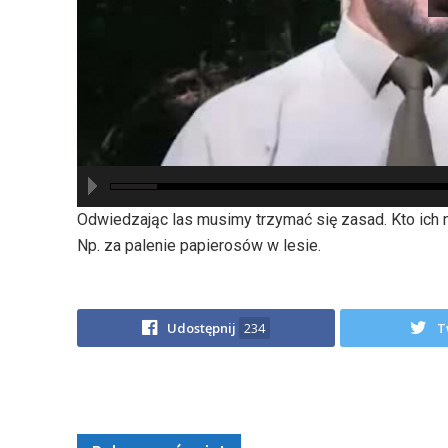
hd2880
hd2160
hd2160
hd1440
highres
hd1080
hd720
large
medium
small
tiny
Odwiedzając las musimy trzymać się zasad. Kto ich 
Np. za palenie papierosów w lesie.
Udostępnij
234
T