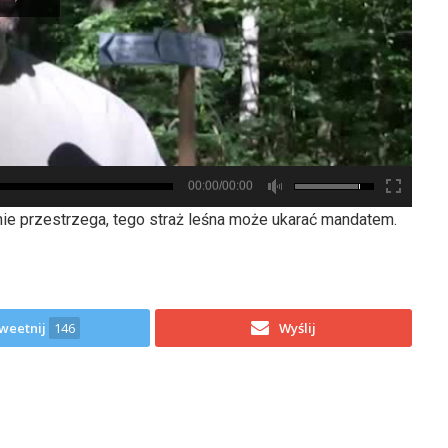
00:00/00:00
nie przestrzega, tego straż leśna może ukarać mandatem.
weetnij
146
Wyślij