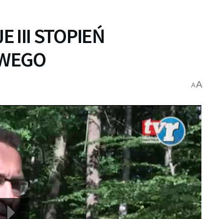
 III STOPIEŃ
OWEGO
A
A