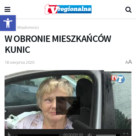
Otwórz pasek narzędzi
Start
Wiadomości
W OBRONIE MIESZKAŃCÓW
KUNIC
A
18 sierpnia 2020
A
00:00/00:00