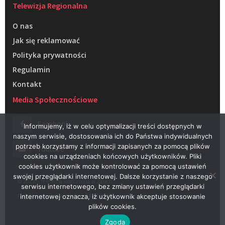
Telewizja Regionalna
O nas
Jak się reklamować
Polityka prywatności
Regulamin
Kontakt
Media Społecznościowe
Facebook
Informujemy, iż w celu optymalizacji treści dostępnych w
naszym serwisie, dostosowania ich do Państwa indywidualnych
potrzeb korzystamy z informacji zapisanych za pomocą plików
Youtube
cookies na urządzeniach końcowych użytkowników. Pliki
cookies użytkownik może kontrolować za pomocą ustawień
swojej przeglądarki internetowej. Dalsze korzystanie z naszego
© 2022 – Telewizja Regionalna w Żarach
serwisu internetowego, bez zmiany ustawień przeglądarki
Projektowanie stron WWW –
RAGACOM
internetowej oznacza, iż użytkownik akceptuje stosowanie
plików cookies.
Zgoda