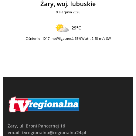
Żary, woj. lubuskie
9 sierpnia 2026
29°C
Ciśnienie: 1017 mb
Wilgotność: 38%
Wiatr: 2.68 m/s SW
Żary, ul. Broni Pancernej 16
email: tvregionalna@regionalna24.pl