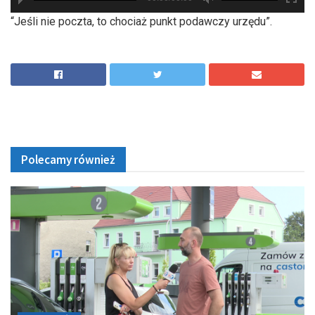
hd2880
hd2160
hd2160
hd1440
highres
hd1080
hd720
large
medium
small
tiny
“Jeśli nie poczta, to chociaż punkt podawczy urzędu”.
Polecamy również