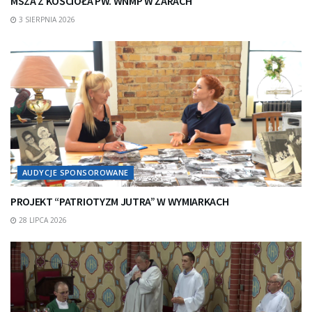
MSZA Z KOŚCIOŁA PW. WNMP W ŻARACH
3 SIERPNIA 2026
AUDYCJE SPONSOROWANE
PROJEKT “PATRIOTYZM JUTRA” W WYMIARKACH
28 LIPCA 2026