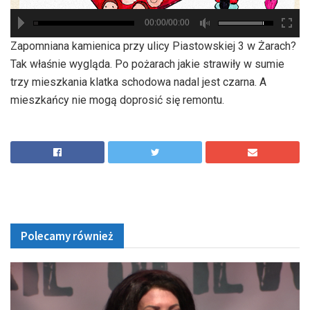
00:00/00:00
hd2880
hd2160
hd2160
hd1440
highres
hd1080
hd720
large
medium
small
tiny
Zapomniana kamienica przy ulicy Piastowskiej 3 w Żarach?
Tak właśnie wygląda. Po pożarach jakie strawiły w sumie
trzy mieszkania klatka schodowa nadal jest czarna. A
mieszkańcy nie mogą doprosić się remontu.
Polecamy również