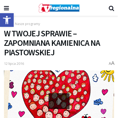
Otwórz pasek narzędzi
Start
Nasze programy
W TWOJEJ SPRAWIE –
ZAPOMNIANA KAMIENICA NA
PIASTOWSKIEJ
A
12 lipca 2016
A