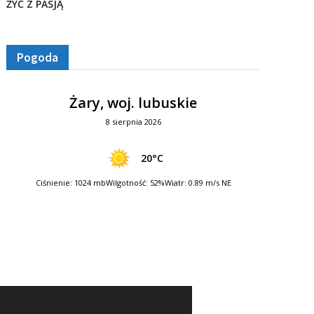
ŻYĆ Z PASJĄ
Pogoda
Żary, woj. lubuskie
8 sierpnia 2026
20°C
Ciśnienie: 1024 mb
Wilgotność: 52%
Wiatr: 0.89 m/s NE