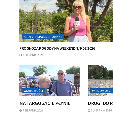
AUDYCJE SPONSOROWANE
PROGNOZA POGODY NA WEEKEND 8/9.08.2026
7 SIERPNIA 2026
WIADOMOŚCI
WIADOMOŚCI
NA TARGU ŻYCIE PŁYNIE
DROGI DO 
7 SIERPNIA 2026
7 SIERPNIA 2026