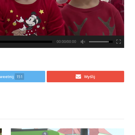
00:00/00:00
weetnij
151
Wyślij