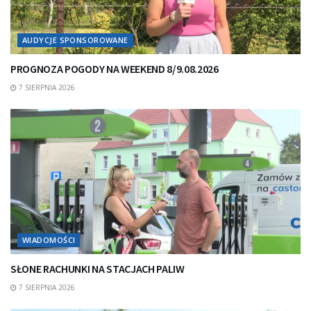
AUDYCJE SPONSOROWANE
PROGNOZA POGODY NA WEEKEND 8/9.08.2026
7 SIERPNIA 2026
WIADOMOŚCI
SŁONE RACHUNKI NA STACJACH PALIW
7 SIERPNIA 2026