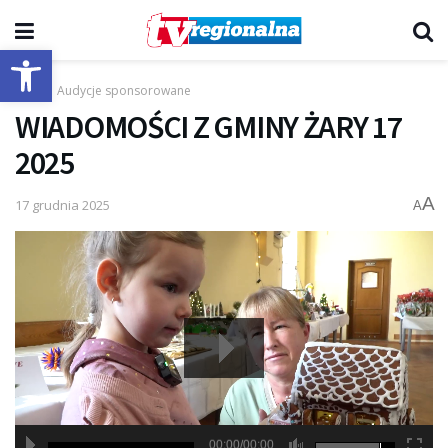
Otwórz pasek narzędzi
Start
Audycje sponsorowane
WIADOMOŚCI Z GMINY ŻARY 17
2025
A
17 grudnia 2025
A
00:00/00:00