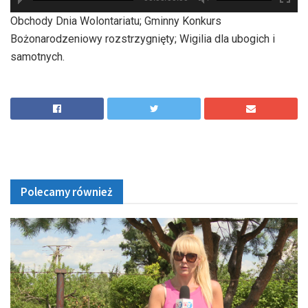
hd2880
hd2160
hd2160
hd1440
highres
hd1080
hd720
large
medium
small
tiny
Obchody Dnia Wolontariatu; Gminny Konkurs
Bożonarodzeniowy rozstrzygnięty; Wigilia dla ubogich i
samotnych.
Polecamy również