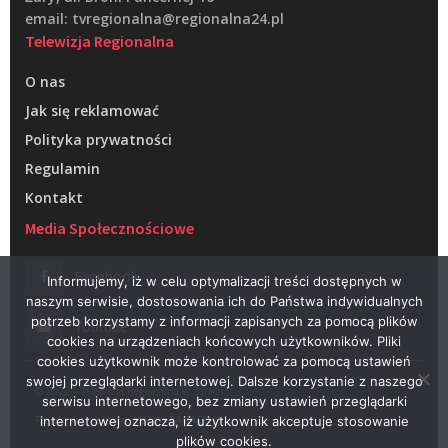
email: tvregionalna@regionalna24.pl
Telewizja Regionalna
O nas
Jak się reklamować
Polityka prywatności
Regulamin
Kontakt
Media Społecznościowe
Facebook
Informujemy, iż w celu optymalizacji treści dostępnych w
naszym serwisie, dostosowania ich do Państwa indywidualnych
potrzeb korzystamy z informacji zapisanych za pomocą plików
Youtube
cookies na urządzeniach końcowych użytkowników. Pliki
cookies użytkownik może kontrolować za pomocą ustawień
swojej przeglądarki internetowej. Dalsze korzystanie z naszego
© 2022 – Telewizja Regionalna w Żarach
serwisu internetowego, bez zmiany ustawień przeglądarki
Projektowanie stron WWW –
RAGACOM
internetowej oznacza, iż użytkownik akceptuje stosowanie
plików cookies.