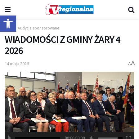
Otwórz pasek narzędzi
Start
Audycje sponsorowane
WIADOMOŚCI Z GMINY ŻARY 4
2026
A
14 maja 2026
A
00:00/00:00