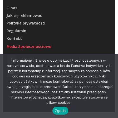
O nas
Jak się reklamować
Polityka prywatności
Regulamin
Kontakt
Media Społecznościowe
Facebook
Informujemy, iż w celu optymalizacji treści dostępnych w
naszym serwisie, dostosowania ich do Państwa indywidualnych
potrzeb korzystamy z informacji zapisanych za pomocą plików
Youtube
cookies na urządzeniach końcowych użytkowników. Pliki
cookies użytkownik może kontrolować za pomocą ustawień
swojej przeglądarki internetowej. Dalsze korzystanie z naszego
© 2022 – Telewizja Regionalna w Żarach
serwisu internetowego, bez zmiany ustawień przeglądarki
Projektowanie stron WWW –
RAGACOM
internetowej oznacza, iż użytkownik akceptuje stosowanie
plików cookies.
Zgoda