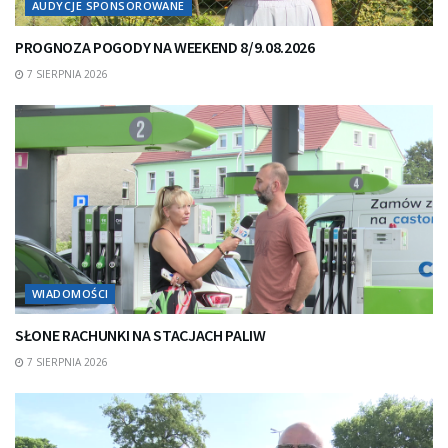
AUDYCJE SPONSOROWANE
PROGNOZA POGODY NA WEEKEND 8/9.08.2026
7 SIERPNIA 2026
WIADOMOŚCI
SŁONE RACHUNKI NA STACJACH PALIW
7 SIERPNIA 2026