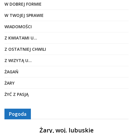
W DOBREJ FORMIE
W TWOJEJ SPRAWIE
WIADOMOŚCI
Z KWIATAMI U…
Z OSTATNIEJ CHWILI
Z WIZYTĄ U…
ŻAGAŃ
ŻARY
ŻYĆ Z PASJĄ
Pogoda
Żary, woj. lubuskie