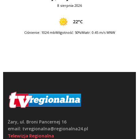
8 sierpnia 2026
22°C
Ciśnienie: 1024 mb
Wilgotność: 50%
Wiatr: 0.45 m/s WNW
Żary, ul. Broni Pancernej 16
email: tvregionalna@regionalna24.pl
Telewizja Regionalna