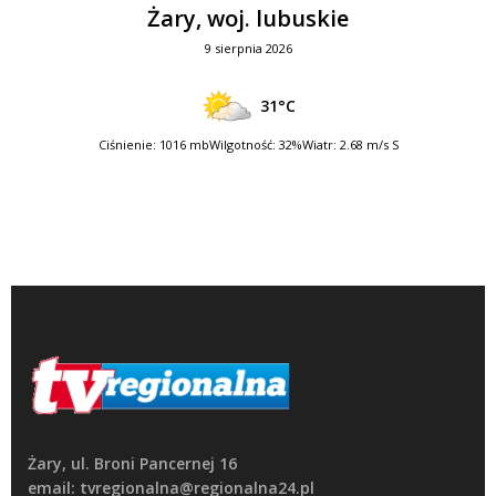
Żary, woj. lubuskie
9 sierpnia 2026
31°C
Ciśnienie: 1016 mb
Wilgotność: 32%
Wiatr: 2.68 m/s S
Żary, ul. Broni Pancernej 16
email: tvregionalna@regionalna24.pl