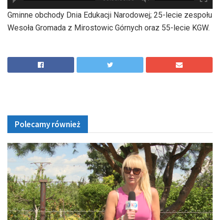
hd2880
hd2160
hd2160
hd1440
highres
hd1080
hd720
large
medium
small
tiny
Gminne obchody Dnia Edukacji Narodowej; 25-lecie zespołu
Wesoła Gromada z Mirostowic Górnych oraz 55-lecie KGW.
Polecamy również