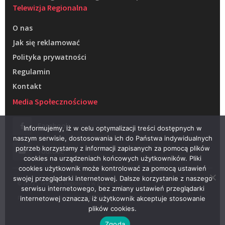
Telewizja Regionalna
O nas
Jak się reklamować
Polityka prywatności
Regulamin
Kontakt
Media Społecznościowe
Facebook
Informujemy, iż w celu optymalizacji treści dostępnych w
naszym serwisie, dostosowania ich do Państwa indywidualnych
potrzeb korzystamy z informacji zapisanych za pomocą plików
Youtube
cookies na urządzeniach końcowych użytkowników. Pliki
cookies użytkownik może kontrolować za pomocą ustawień
swojej przeglądarki internetowej. Dalsze korzystanie z naszego
© 2022 – Telewizja Regionalna w Żarach
serwisu internetowego, bez zmiany ustawień przeglądarki
Projektowanie stron WWW –
RAGACOM
internetowej oznacza, iż użytkownik akceptuje stosowanie
plików cookies.
Zgoda