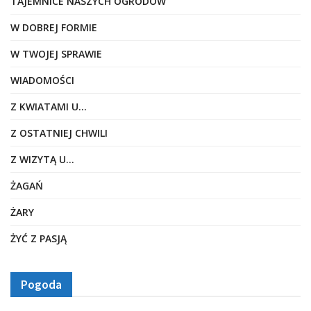
TAJEMNICE NASZYCH OGRODÓW
W DOBREJ FORMIE
W TWOJEJ SPRAWIE
WIADOMOŚCI
Z KWIATAMI U…
Z OSTATNIEJ CHWILI
Z WIZYTĄ U…
ŻAGAŃ
ŻARY
ŻYĆ Z PASJĄ
Pogoda