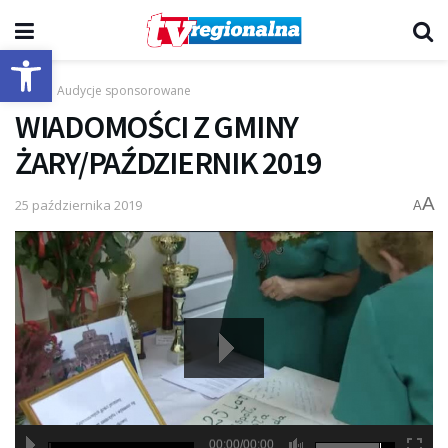
Otwórz pasek narzędzi
Start
Audycje sponsorowane
WIADOMOŚCI Z GMINY
ŻARY/PAŹDZIERNIK 2019
A
25 października 2019
A
00:00/00:00