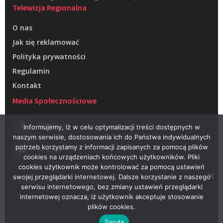
Telewizja Regionalna
O nas
Jak się reklamować
Polityka prywatności
Regulamin
Kontakt
Media Społecznościowe
Facebook
Informujemy, iż w celu optymalizacji treści dostępnych w
naszym serwisie, dostosowania ich do Państwa indywidualnych
potrzeb korzystamy z informacji zapisanych za pomocą plików
Youtube
cookies na urządzeniach końcowych użytkowników. Pliki
cookies użytkownik może kontrolować za pomocą ustawień
swojej przeglądarki internetowej. Dalsze korzystanie z naszego
© 2022 – Telewizja Regionalna w Żarach
serwisu internetowego, bez zmiany ustawień przeglądarki
Projektowanie stron WWW –
RAGACOM
internetowej oznacza, iż użytkownik akceptuje stosowanie
plików cookies.
Zgoda