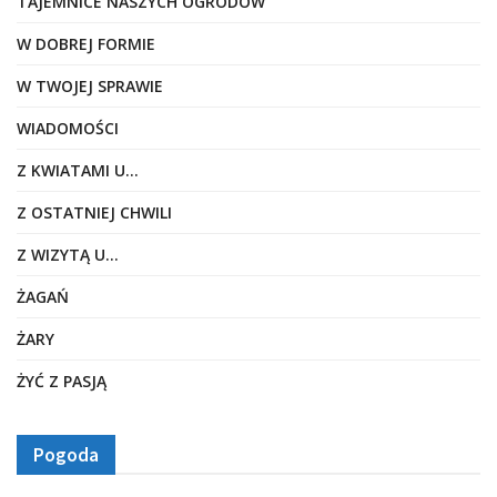
TAJEMNICE NASZYCH OGRODÓW
W DOBREJ FORMIE
W TWOJEJ SPRAWIE
WIADOMOŚCI
Z KWIATAMI U…
Z OSTATNIEJ CHWILI
Z WIZYTĄ U…
ŻAGAŃ
ŻARY
ŻYĆ Z PASJĄ
Pogoda