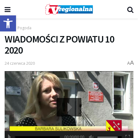
Otwórz pasek narzędzi
Start
Pogoda
WIADOMOŚCI Z POWIATU 10
2020
A
24 czerwca 2020
A
00:00/00:00