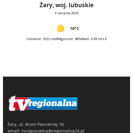
Żary, woj. lubuskie
9 sierpnia 2026
16°C
Ciśnienie: 1022 mb
Wilgotność: 68%
Wiatr: 0.89 m/s E
Żary, ul. Broni Pancernej 16
email: tvregionalna@regionalna24.pl