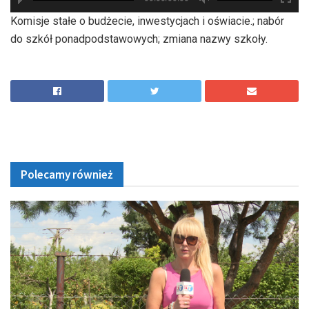
hd2880
hd2160
hd2160
hd1440
highres
hd1080
hd720
large
medium
small
tiny
Komisje stałe o budżecie, inwestycjach i oświacie.; nabór
do szkół ponadpodstawowych; zmiana nazwy szkoły.
Polecamy również