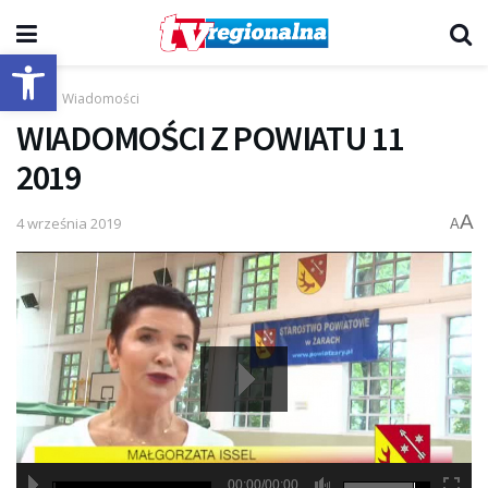
Otwórz pasek narzędzi
Start
Wiadomości
WIADOMOŚCI Z POWIATU 11
2019
A
4 września 2019
A
00:00/00:00