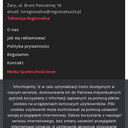
Żary, ul. Broni Pancernej 16
email: tvregionalna@regionalna24.pl
Telewizja Regionalna
O nas
Jak się reklamować
Polityka prywatności
Regulamin
Kontakt
Media Społecznościowe
Facebook
Informujemy, iż w celu optymalizacji treści dostępnych w
naszym serwisie, dostosowania ich do Państwa indywidualnych
potrzeb korzystamy z informacji zapisanych za pomocą plików
Youtube
cookies na urządzeniach końcowych użytkowników. Pliki
cookies użytkownik może kontrolować za pomocą ustawień
swojej przeglądarki internetowej. Dalsze korzystanie z naszego
© 2022 – Telewizja Regionalna w Żarach
serwisu internetowego, bez zmiany ustawień przeglądarki
Projektowanie stron WWW –
RAGACOM
internetowej oznacza, iż użytkownik akceptuje stosowanie