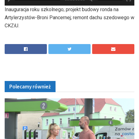
hd2880
hd2160
hd2160
hd1440
highres
hd1080
hd720
large
medium
small
tiny
Inauguracja roku szkolnego; projekt budowy ronda na
Artylerzystów-Broni Pancernej; remont dachu szedowego w
CKZiU.
Polecamy również