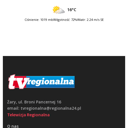
16°C
Ciśnienie: 1019 mb
Wilgotność: 72%
Wiatr: 2.24 m/s SE
Żary, ul. Broni Pancernej 16
email: tvregionalna@regionalna24.pl
Telewizja Regionalna
O nas