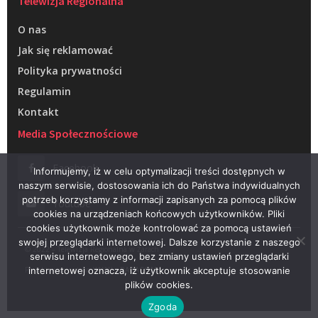
Telewizja Regionalna
O nas
Jak się reklamować
Polityka prywatności
Regulamin
Kontakt
Media Społecznościowe
Facebook
Informujemy, iż w celu optymalizacji treści dostępnych w
naszym serwisie, dostosowania ich do Państwa indywidualnych
potrzeb korzystamy z informacji zapisanych za pomocą plików
Youtube
cookies na urządzeniach końcowych użytkowników. Pliki
cookies użytkownik może kontrolować za pomocą ustawień
swojej przeglądarki internetowej. Dalsze korzystanie z naszego
© 2022 – Telewizja Regionalna w Żarach
serwisu internetowego, bez zmiany ustawień przeglądarki
Projektowanie stron WWW –
RAGACOM
internetowej oznacza, iż użytkownik akceptuje stosowanie
plików cookies.
Zgoda