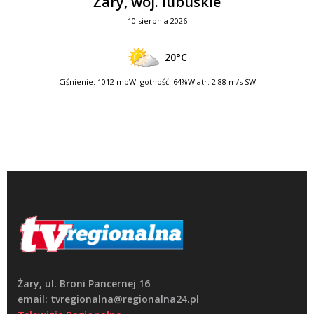
Żary, woj. lubuskie
10 sierpnia 2026
20°C
Ciśnienie: 1012 mb
Wilgotność: 64%
Wiatr: 2.88 m/s SW
Żary, ul. Broni Pancernej 16
email: tvregionalna@regionalna24.pl