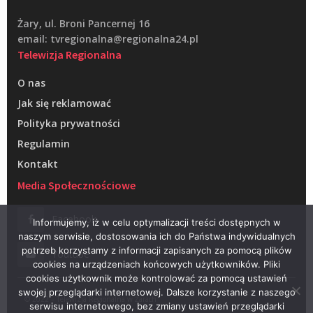
Żary, ul. Broni Pancernej 16
email: tvregionalna@regionalna24.pl
Telewizja Regionalna
O nas
Jak się reklamować
Polityka prywatności
Regulamin
Kontakt
Media Społecznościowe
Facebook
Informujemy, iż w celu optymalizacji treści dostępnych w
naszym serwisie, dostosowania ich do Państwa indywidualnych
potrzeb korzystamy z informacji zapisanych za pomocą plików
Youtube
cookies na urządzeniach końcowych użytkowników. Pliki
cookies użytkownik może kontrolować za pomocą ustawień
swojej przeglądarki internetowej. Dalsze korzystanie z naszego
© 2022 – Telewizja Regionalna w Żarach
serwisu internetowego, bez zmiany ustawień przeglądarki