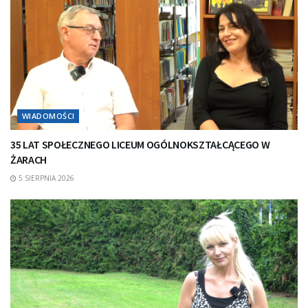
WIADOMOŚCI
35 LAT SPOŁECZNEGO LICEUM OGÓLNOKSZTAŁCĄCEGO W
ŻARACH
5 SIERPNIA 2026