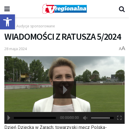
Otwórz pasek narzędzi
Start
Audycje sponsorowane
WIADOMOŚCI Z RATUSZA 5/2024
A
28 maja 2024
A
00:00/00:00
hd2880
hd2160
hd2160
hd1440
highres
hd1080
hd720
large
medium
small
tiny
Dzień Dziecka w Żarach; towarzyski mecz Polska-