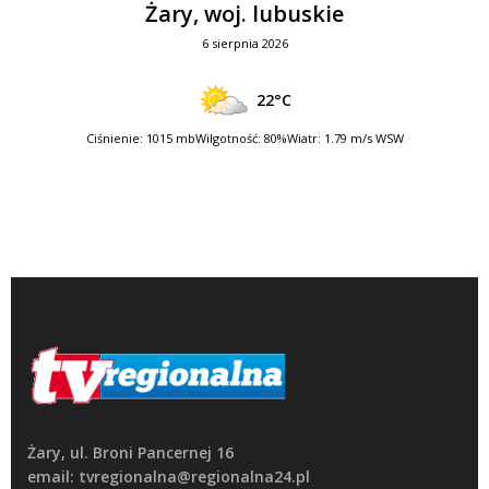
Żary, woj. lubuskie
6 sierpnia 2026
22°C
Ciśnienie: 1015 mb
Wilgotność: 80%
Wiatr: 1.79 m/s WSW
Żary, ul. Broni Pancernej 16
email: tvregionalna@regionalna24.pl