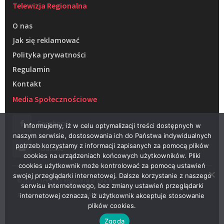
Telewizja Regionalna
O nas
Jak się reklamować
Polityka prywatności
Regulamin
Kontakt
Media Społecznościowe
Facebook
Informujemy, iż w celu optymalizacji treści dostępnych w
naszym serwisie, dostosowania ich do Państwa indywidualnych
potrzeb korzystamy z informacji zapisanych za pomocą plików
Youtube
cookies na urządzeniach końcowych użytkowników. Pliki
cookies użytkownik może kontrolować za pomocą ustawień
swojej przeglądarki internetowej. Dalsze korzystanie z naszego
© 2022 – Telewizja Regionalna w Żarach
serwisu internetowego, bez zmiany ustawień przeglądarki
Projektowanie stron WWW –
RAGACOM
internetowej oznacza, iż użytkownik akceptuje stosowanie
plików cookies.
Zgoda