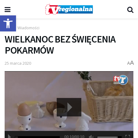
Otwórz pasek narzędzi
Start
Wiadomości
WIELKANOC BEZ ŚWIĘCENIA
POKARMÓW
A
25 marca 2020
A
00:10/00:10