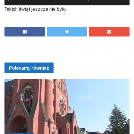
hd2880
hd2160
hd2160
hd1440
highres
hd1080
hd720
large
medium
small
tiny
Takich świąt jeszcze nie było.
Polecamy również